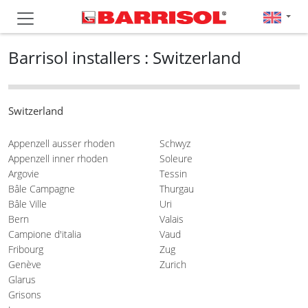
Barrisol installers : Switzerland
Switzerland
Appenzell ausser rhoden
Schwyz
Appenzell inner rhoden
Soleure
Argovie
Tessin
Bâle Campagne
Thurgau
Bâle Ville
Uri
Bern
Valais
Campione d'italia
Vaud
Fribourg
Zug
Genève
Zurich
Glarus
Grisons