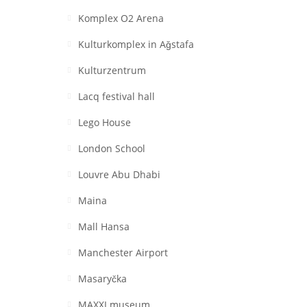
Komplex O2 Arena
Kulturkomplex in Aǧstafa
Kulturzentrum
Lacq festival hall
Lego House
London School
Louvre Abu Dhabi
Maina
Mall Hansa
Manchester Airport
Masaryčka
MAXXI museum