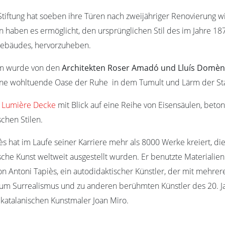
Stiftung hat soeben ihre Türen nach zweijähriger Renovierung w
n haben es ermöglicht, den ursprünglichen Stil des im Jahre 1
ebäudes, hervorzuheben.
m wurde von den
Architekten Roser Amadó und Lluís Domèn
eine wohltuende Oase der Ruhe in dem Tumult und Lärm der St
l Lumière Decke
mit Blick auf eine Reihe von Eisensäulen, beto
schen Stilen.
ès hat im Laufe seiner Karriere mehr als 8000 Werke kreiert, di
sche Kunst weltweit ausgestellt wurden. Er benutzte Materialien 
n Antoni Tapiès, ein autodidaktischer Künstler, der mit mehre
um Surrealismus und zu anderen berühmten Künstler des 20. J
atalanischen Kunstmaler Joan Miro.