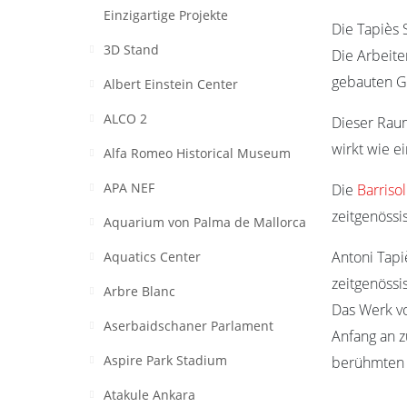
Einzigartige Projekte
Die Tapiès 
3D Stand
Die Arbeite
gebauten G
Albert Einstein Center
ALCO 2
Dieser Rau
wirkt wie 
Alfa Romeo Historical Museum
APA NEF
Die
Barriso
zeitgenössi
Aquarium von Palma de Mallorca
Antoni Tapi
Aquatics Center
zeitgenössi
Arbre Blanc
Das Werk vo
Aserbaidschaner Parlament
Anfang an z
Aspire Park Stadium
berühmten k
Atakule Ankara