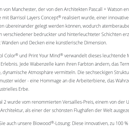
n von Manchester, der von den Architekten Pascall + Watson e
®
ie mit Barrisol Layers Concept
realisiert wurde, einer innovativ
n übereinander gelegt werden können, wodurch atemberaubend
 verschiedener bedruckter und hinterleuchteter Schichten erz
ht Wänden und Decken eine künstlerische Dimension.
®
®
ol Color
und Print Your Mind
verwandelt dieses leuchtende M
Erlebnis. Jede Wabenzelle kann ihren Farbton ändern, das Ter
, dynamische Atmosphäre vermitteln. Die sechseckigen Struktur
uster wider - eine Hommage an die Arbeiterbiene, das Wahrz
strielles Erbe.
l 2 wurde vom renommierten Versailles-Preis, einem von der U
Architektur, als einer der schönsten Flughäfen der Welt ausgez
®
Sie auch unsere Biowood
-Lösung: Diese innovativen, zu 100 