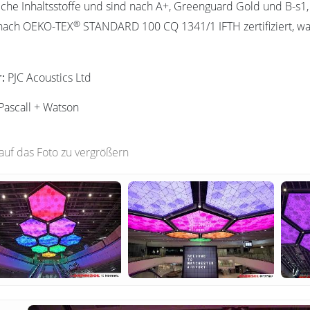
iche Inhaltsstoffe und sind nach A+, Greenguard Gold und B-s1, 
®
nach OEKO-TEX
STANDARD 100 CQ 1341/1 IFTH zertifiziert, wa
r:
PJC Acoustics Ltd
Pascall + Watson
 auf das Foto zu vergrößern