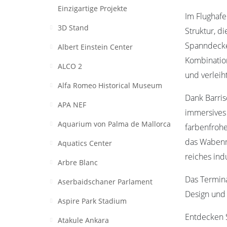
Einzigartige Projekte
Im Flughafe
3D Stand
Struktur, d
Spanndecke
Albert Einstein Center
Kombination
ALCO 2
und verlei
Alfa Romeo Historical Museum
Dank Barris
APA NEF
immersives 
Aquarium von Palma de Mallorca
farbenfrohe
das Wabenm
Aquatics Center
reiches indu
Arbre Blanc
Das Termina
Aserbaidschaner Parlament
Design und 
Aspire Park Stadium
Entdecken 
Atakule Ankara