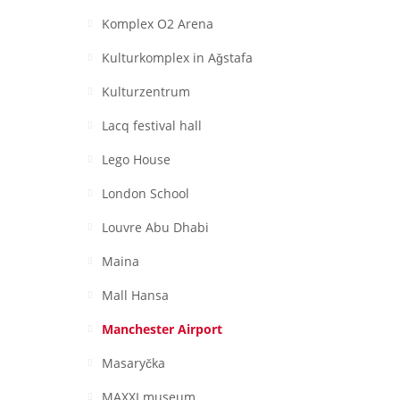
Komplex O2 Arena
Kulturkomplex in Aǧstafa
Kulturzentrum
Lacq festival hall
Lego House
London School
Louvre Abu Dhabi
Maina
Mall Hansa
Manchester Airport
Masaryčka
MAXXI museum