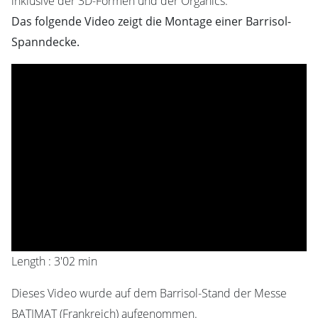
inklusive der 3D-Formen und der Organics.
Das folgende Video zeigt die Montage einer Barrisol-
Spanndecke.
Length : 3'02 min
Dieses Video wurde auf dem Barrisol-Stand der Messe
BATIMAT (Frankreich) aufgenommen.