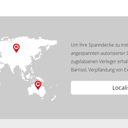
Um Ihre Spanndecke zu insta
angespannten autorisierter D
zugelassenen Verleger erhalt
Barrisol, Verpfändung von Ex
Locali