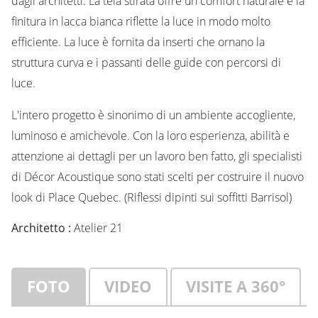
dagli architetti. La tela stirata offre un comfort naturale e la
finitura in lacca bianca riflette la luce in modo molto
efficiente. La luce è fornita da inserti che ornano la
struttura curva e i passanti delle guide con percorsi di
luce.
L'intero progetto è sinonimo di un ambiente accogliente,
luminoso e amichevole. Con la loro esperienza, abilità e
attenzione ai dettagli per un lavoro ben fatto, gli specialisti
di Décor Acoustique sono stati scelti per costruire il nuovo
look di Place Quebec. (Riflessi dipinti sui soffitti Barrisol)
Architetto :
Atelier 21
FOTO
VIDEO
VISITE A 360°