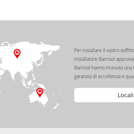
Per installare il vostro soffit
installatore Barrisol approvato
Barrisol hanno ricevuto una 
garanzia di eccellenza e qual
Locali