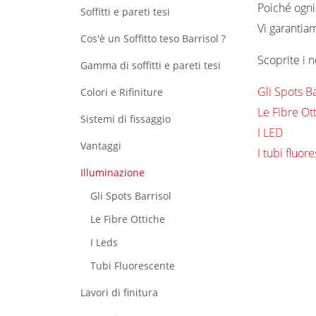
Poiché ogni
Soffitti e pareti tesi
Vi garantiam
Cos'è un Soffitto teso Barrisol ?
Scoprite i n
Gamma di soffitti e pareti tesi
Gli Spots Ba
Colori e Rifiniture
Le Fibre Ot
Sistemi di fissaggio
I LED
Vantaggi
I tubi fluor
Illuminazione
Gli Spots Barrisol
Le Fibre Ottiche
I Leds
Tubi Fluorescente
Lavori di finitura