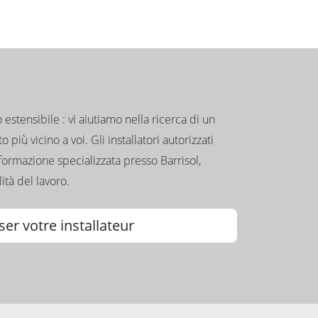
to estensibile : vi aiutiamo nella ricerca di un
 più vicino a voi. Gli installatori autorizzati
formazione specializzata presso Barrisol,
ità del lavoro.
ser votre installateur