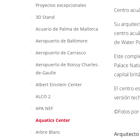
Proyectos excepcionales
Centro acuá
3D Stand
Su arquitec
Acuario de Palma de Mallorca
centro acuát
Aeropuerto de Baltimore
de Water Po
Aeropuerto de Carrasco
Este comple
Aeropuerto de Roissy Charles-
Palace Nati
de-Gaulle
capital brit
Albert Einstein Center
El centro e
ALCO 2
versión te
APA NEF
©Fotos por
Aquatics Center
Arbre Blanc
Arquitecto