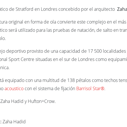
tico de Stratford en Londres concebido por el arquitecto
Zaha
tura original en forma de ola convierte este complejo en el más v
ico será utilizado para las pruebas de natación, de salto en tram
lo.
jo deportivo provisto de una capacidad de 17 500 localidades sus
onal Sport Centre situadas en el sur de Londres como equipamie
ánica.
stá equipado con una multitud de 138 pétalos como techos te
cho
acoustico
con el sistema de fijación
Barrisol Star®
.
 Zaha Hadid y Hufton+Crow.
 :
Zaha Hadid