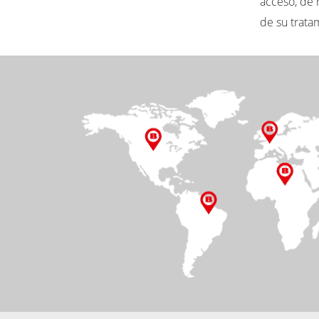
acceso, de 
de su trat