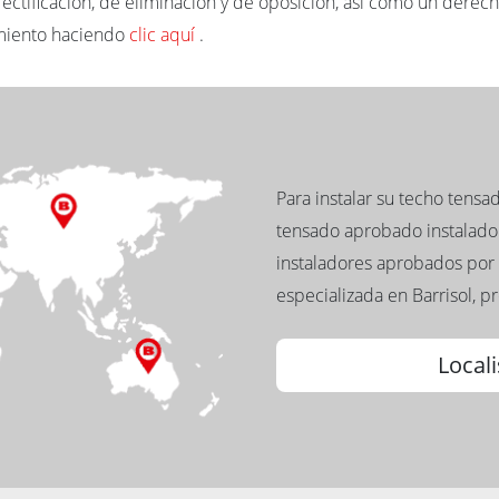
rectificación, de eliminación y de oposición, así como un derecho
amiento haciendo
clic aquí
.
Para instalar su techo tens
tensado aprobado instalador
instaladores aprobados por 
especializada en Barrisol, p
Locali