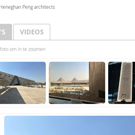
Heneghan Peng architects
'S
VIDEOS
 foto om in te zoomen