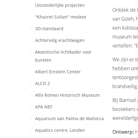
Uitzonderlijke projecten
Ontdek de B
"Khazret Sultan" moskee
van Gizeh, 
een kolossa
3D-standaard
museum ter 
Achtervolg vrachtwagen
vertellen: 
Akoestische lichtkader voor
We zijn er 
burelen
hebben ontw
Albert Einstein Center
tentoongest
ALCO 2
brandveilig.
Alfa Romeo Historisch Museum
Bij Barriso
APA NEF
bezoekers v
werelderfg
Aquarium van Palma de Mallorca
Aquatics centre, Londen
Ontwerp:
H