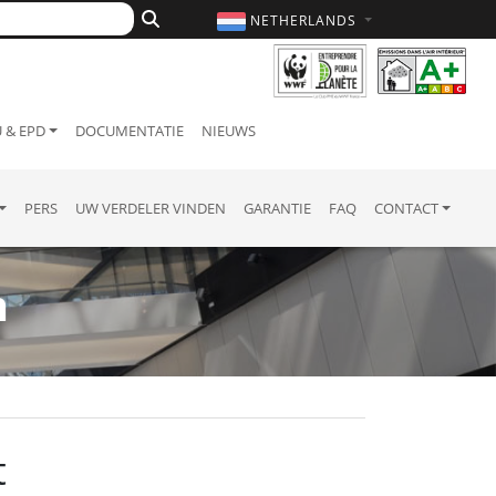
NETHERLANDS
 & EPD
DOCUMENTATIE
NIEUWS
PERS
UW VERDELER VINDEN
GARANTIE
FAQ
CONTACT
n
t