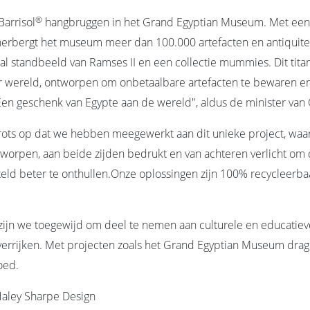
®
arrisol
hangbruggen in het Grand Egyptian Museum. Met een 
herbergt het museum meer dan 100.000 artefacten en antiquit
al standbeeld van Ramses II en een collectie mummies. Dit titan
wereld, ontworpen om onbetaalbare artefacten te bewaren en t
"Een geschenk van Egypte aan de wereld", aldus de minister va
trots op dat we hebben meegewerkt aan dit unieke project, wa
orpen, aan beide zijden bedrukt en van achteren verlicht om
eld beter te onthullen.Onze oplossingen zijn 100% recycleerba
l zijn we toegewijd om deel te nemen aan culturele en educatiev
errijken. Met projecten zoals het Grand Egyptian Museum dra
oed.
aley Sharpe Design