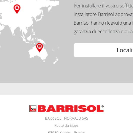
Per installare il vostro soffit
installatore Barrisol approvato
Barrisol hanno ricevuto una 
garanzia di eccellenza e qual
Locali
BARRISOL - NORMALU SAS
Route du Sipes
68680 Kembs – France