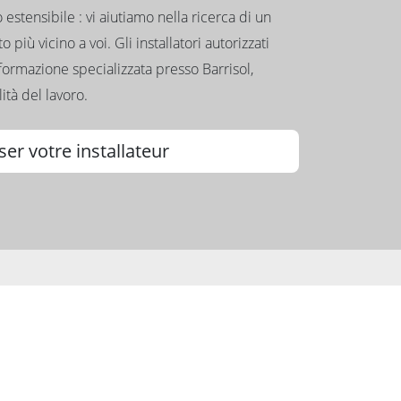
to estensibile : vi aiutiamo nella ricerca di un
 più vicino a voi. Gli installatori autorizzati
formazione specializzata presso Barrisol,
ità del lavoro.
ser votre installateur