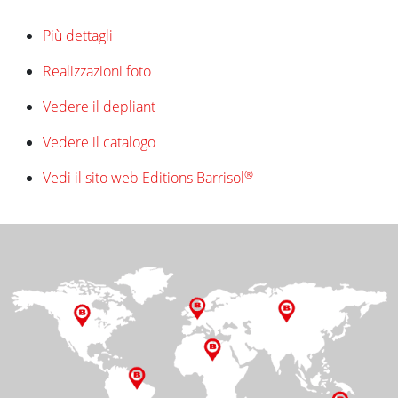
Più dettagli
Realizzazioni foto
Vedere il depliant
Vedere il catalogo
®
Vedi il sito web Editions Barrisol