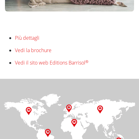
Più dettagli
Vedi la brochure
®
Vedi il sito web Editions Barrisol