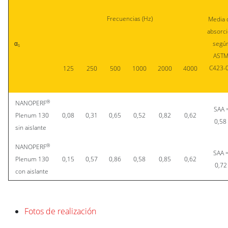
Frecuencias (Hz)
Media 
absorc
α
segú
s
AST
C423-
125
250
500
1000
2000
4000
®
NANOPERF
SAA 
Plenum 130
0,08
0,31
0,65
0,52
0,82
0,62
0,58
sin aislante
®
NANOPERF
SAA 
Plenum 130
0,15
0,57
0,86
0,58
0,85
0,62
0,72
con aislante
Fotos de realización