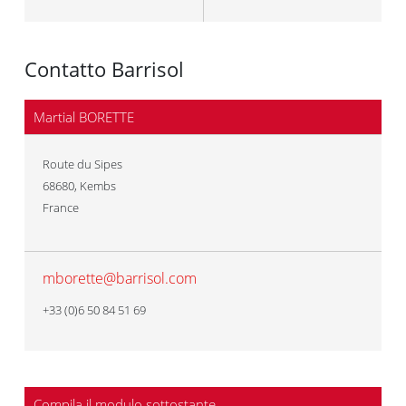
Contatto Barrisol
Martial BORETTE
Route du Sipes
68680
,
Kembs
France
mborette@barrisol.com
+33 (0)6 50 84 51 69
Compila il modulo sottostante