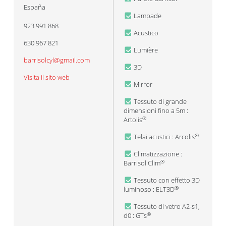
España
Lampade
923 991 868
Acustico
630 967 821
Lumière
barrisolcyl@gmail.com
3D
Visita il sito web
Mirror
Tessuto di grande
dimensioni fino a 5m :
Artolis
®
Telai acustici : Arcolis
®
Climatizzazione :
Barrisol Clim
®
Tessuto con effetto 3D
luminoso : ELT3D
®
Tessuto di vetro A2-s1,
d0 : GTs
®