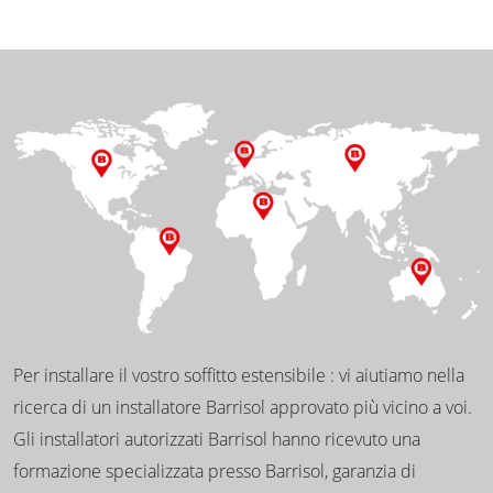
Per installare il vostro soffitto estensibile : vi aiutiamo nella
ricerca di un installatore Barrisol approvato più vicino a voi.
Gli installatori autorizzati Barrisol hanno ricevuto una
formazione specializzata presso Barrisol, garanzia di