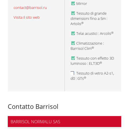
Mirror
contact@barrisol.ru
Tessuto di grande
Visita il sito web
dimensioni fino a 5m :
Artolis
®
Telai acustici : Arcolis
®
Climatizzazione :
Barrisol Clim
®
Tessuto con effetto 3D
luminoso : ELT3D
®
Tessuto di vetro A2-s1,
d0 : GTs
®
Contatto Barrisol
BARRISOL NORMALU SAS