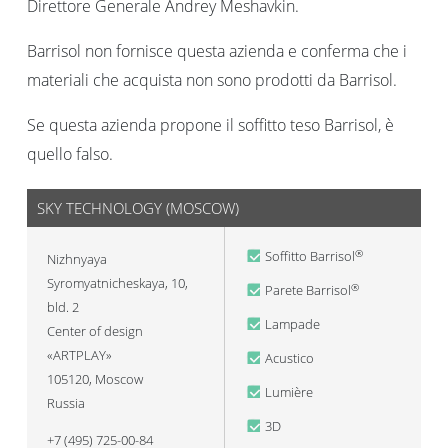
Direttore Generale Andrey Meshavkin.
Barrisol non fornisce questa azienda e conferma che i
materiali che acquista non sono prodotti da Barrisol.
Se questa azienda propone il soffitto teso Barrisol, è
quello falso.
SKY TECHNOLOGY (MOSCOW)
Soffitto Barrisol
®
Nizhnyaya
Syromyatnicheskaya, 10,
Parete Barrisol
®
bld. 2
Lampade
Center of design
«ARTPLAY»
Acustico
105120
,
Moscow
Lumière
Russia
3D
+7 (495) 725-00-84