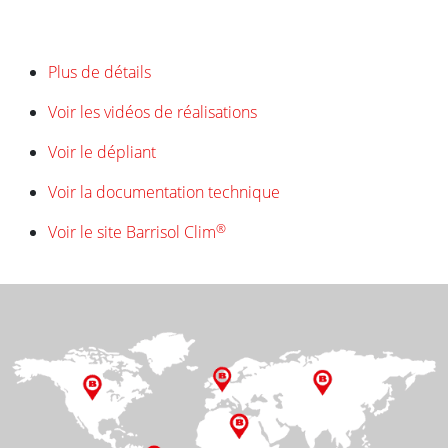
Plus de détails
Voir les vidéos de réalisations
Voir le dépliant
Voir la documentation technique
®
Voir le site Barrisol Clim