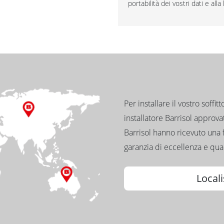
portabilità dei vostri dati e al
Per installare il vostro soffit
installatore Barrisol approvato
Barrisol hanno ricevuto una 
garanzia di eccellenza e qual
Locali