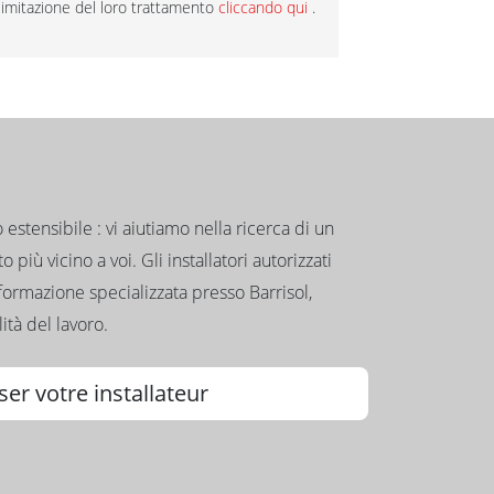
la limitazione del loro trattamento
cliccando qui
.
to estensibile : vi aiutiamo nella ricerca di un
 più vicino a voi. Gli installatori autorizzati
formazione specializzata presso Barrisol,
ità del lavoro.
ser votre installateur