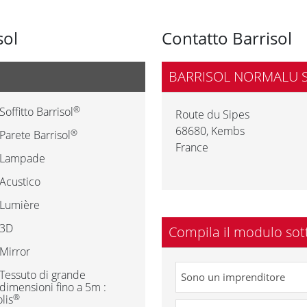
sol
Contatto Barrisol
BARRISOL NORMALU 
®
Soffitto Barrisol
Route du Sipes
68680
,
Kembs
®
Parete Barrisol
France
Lampade
Acustico
Lumière
3D
Compila il modulo sot
Mirror
Tessuto di grande
dimensioni fino a 5m :
®
lis