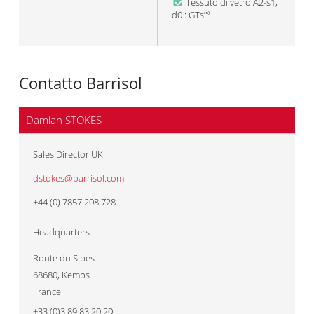
Tessuto di vetro A2-s1,
d0 : GTs
®
Contatto Barrisol
Damian STOKES
Sales Director UK
dstokes@barrisol.com
+44 (0) 7857 208 728
Headquarters
Route du Sipes
68680
,
Kembs
France
+33 (0)3 89 83 20 20