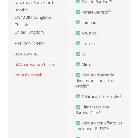
Soffitto Barrisol
®
New road, Somerford
Booths
Parete Barrisol
®
CW12 2JU
,
Congleton,
Lampade
Cheshire
United Kingdom
Acustico
+44.1260.224422
Lumière
08001244143
3D
uk@barrisolwelch.com
Mirror
Visita il sito web
Tessuto di grande
dimensioni fino a 5m :
Artolis
®
Telai acustici : Arcolis
®
Climatizzazione :
Barrisol Clim
®
Tessuto con effetto 3D
luminoso : ELT3D
®