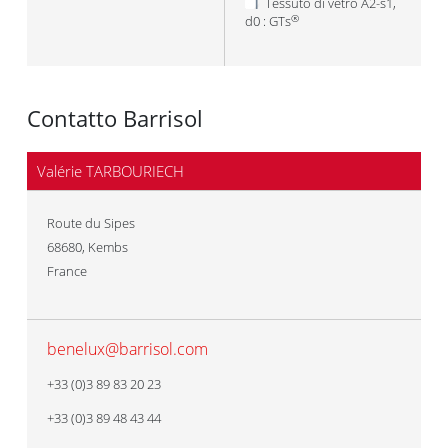
Tessuto di vetro A2-s1,
d0 : GTs
®
Contatto Barrisol
Valérie TARBOURIECH
Route du Sipes
68680
,
Kembs
France
benelux@barrisol.com
+33 (0)3 89 83 20 23
+33 (0)3 89 48 43 44