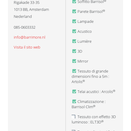
Soffitto Barrisol
®
Rigakade 33-35
1013 BB
,
Amsterdam
Parete Barrisol
®
Nederland
Lampade
085-0603332
Acustico
info@barrimore.nl
Lumière
Visita il sito web
3D
Mirror
Tessuto di grande
dimensioni fino a 5m :
Artolis
®
Telai acustici : Arcolis
®
Climatizzazione :
Barrisol Clim
®
Tessuto con effetto 3D
luminoso : ELT3D
®