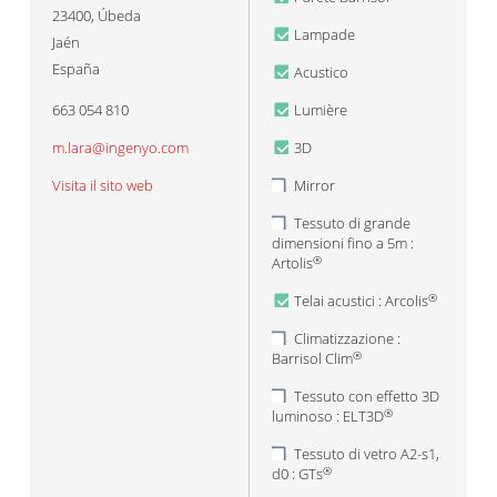
23400
,
Úbeda
Lampade
Jaén
España
Acustico
663 054 810
Lumière
m.lara@ingenyo.com
3D
Visita il sito web
Mirror
Tessuto di grande
dimensioni fino a 5m :
Artolis
®
Telai acustici : Arcolis
®
Climatizzazione :
Barrisol Clim
®
Tessuto con effetto 3D
luminoso : ELT3D
®
Tessuto di vetro A2-s1,
d0 : GTs
®