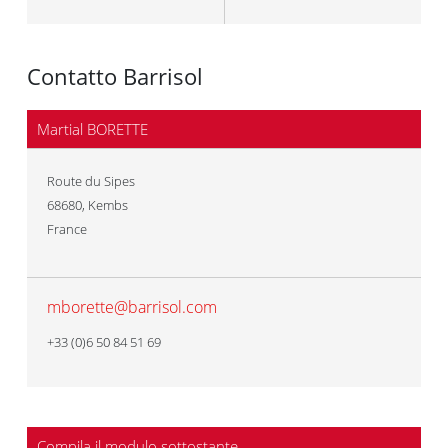
Contatto Barrisol
Martial BORETTE
Route du Sipes
68680
,
Kembs
France
mborette@barrisol.com
+33 (0)6 50 84 51 69
Compila il modulo sottostante