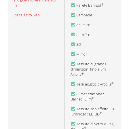
info@barrisolvlaanderen.co
m
Parete Barrisol
®
Visita il sito web
Lampade
Acustico
Lumière
3D
Mirror
Tessuto di grande
dimensioni fino a 5m :
Artolis
®
Telai acustici : Arcolis
®
Climatizzazione :
Barrisol Clim
®
Tessuto con effetto 3D
luminoso : ELT3D
®
Tessuto di vetro A2-s1,
®