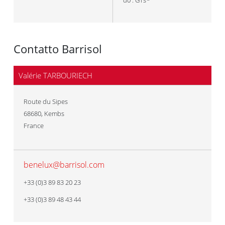
d0 : GTs
Contatto Barrisol
Valérie TARBOURIECH
Route du Sipes
68680
,
Kembs
France
benelux@barrisol.com
+33 (0)3 89 83 20 23
+33 (0)3 89 48 43 44