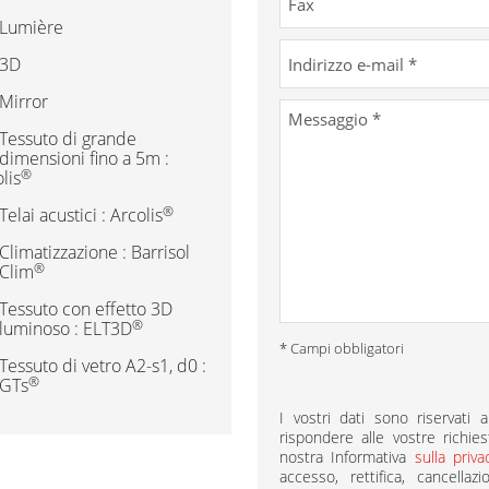
Lumière
3D
Mirror
Tessuto di grande
dimensioni fino a 5m :
®
lis
®
Telai acustici : Arcolis
Climatizzazione : Barrisol
®
Clim
Tessuto con effetto 3D
®
luminoso : ELT3D
* Campi obbligatori
Tessuto di vetro A2-s1, d0 :
®
GTs
I vostri dati sono riservat
rispondere alle vostre richies
nostra Informativa
sulla priv
accesso, rettifica, cancella