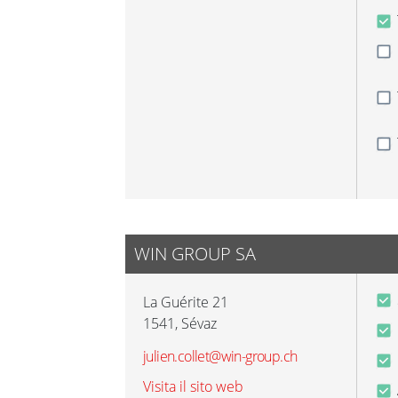
WIN GROUP SA
La Guérite 21
1541
,
Sévaz
julien.collet@win-group.ch
Visita il sito web