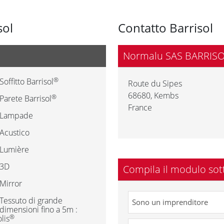
sol
Contatto Barrisol
Normalu SAS BARRIS
®
Soffitto Barrisol
Route du Sipes
68680
,
Kembs
®
Parete Barrisol
France
Lampade
Acustico
Lumière
3D
Compila il modulo sot
Mirror
Tessuto di grande
dimensioni fino a 5m :
®
lis