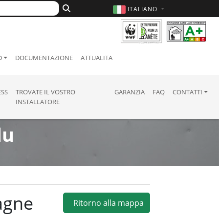
ITALIANO
D
DOCUMENTAZIONE
ATTUALITA
ESS
TROVATE IL VOSTRO
GARANZIA
FAQ
CONTATTI
INSTALLATORE
du
pagne
Ritorno alla mappa