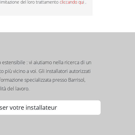
la limitazione del loro trattamento
cliccando qui
.
to estensibile : vi aiutiamo nella ricerca di un
 più vicino a voi. Gli installatori autorizzati
formazione specializzata presso Barrisol,
ità del lavoro.
ser votre installateur