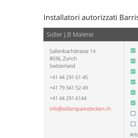
Installatori autorizzati Barri
Sidler J.B Malerei
Sallenbachstrasse 14
8036
,
Zürich
Switzerland
+41 44 291 61 45
+41 79 341 52 49
+41 44 291 6144
info@sidlerspanndecken.ch
Arto