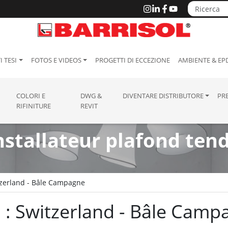
I TESI
FOTOS E VIDEOS
PROGETTI DI ECCEZIONE
AMBIENTE & EP
COLORI E
DWG &
DIVENTARE DISTRIBUTORE
PR
RIFINITURE
REVIT
nstallateur plafond ten
zerland - Bâle Campagne
na : Switzerland - Bâle Cam