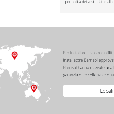
portabilità dei vostri dati e al
Per installare il vostro soffit
installatore Barrisol approvato
Barrisol hanno ricevuto una 
garanzia di eccellenza e qual
Locali