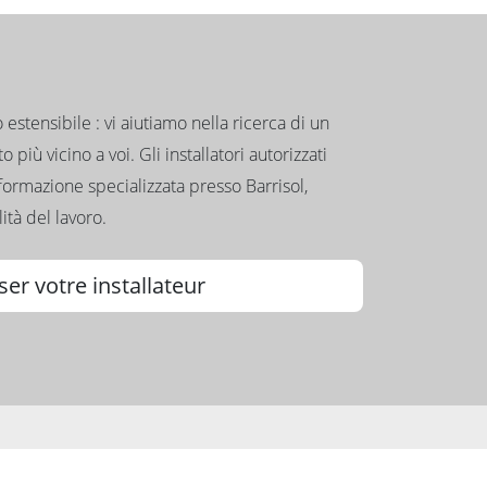
to estensibile : vi aiutiamo nella ricerca di un
 più vicino a voi. Gli installatori autorizzati
formazione specializzata presso Barrisol,
ità del lavoro.
ser votre installateur