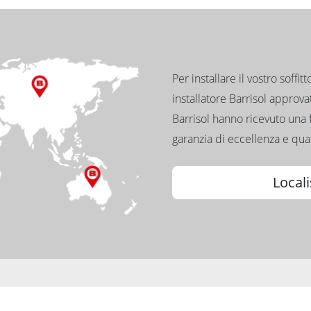
Per installare il vostro soffit
installatore Barrisol approvato
Barrisol hanno ricevuto una 
garanzia di eccellenza e qual
Locali