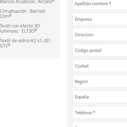
®
Marcos Acústicos : Arcolis
Climatisación : Barrisol
®
Clim
Textil con efecto 3D
®
luminoso : ELT3D
Textil de vidrio A2-s1, d0 :
®
GTs