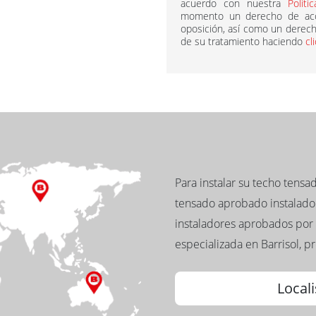
acuerdo con nuestra
Políti
momento un derecho de acce
oposición, así como un derecho
de su tratamiento haciendo
cl
Para instalar su techo tens
tensado aprobado instalador
instaladores aprobados por 
especializada en Barrisol, p
Locali