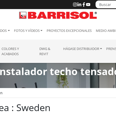
ADOS
FOTOS Y VÍDEOS
PROYECTOS EXCEPCIONALES
MEDIO AMBI
COLORES Y
DWG &
HÁGASE DISTRIBUIDOR
PREN
ACABADOS
REVIT
Instalador techo tensad
en
rea : Sweden