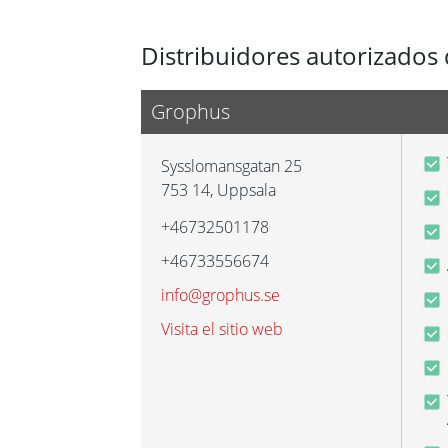
Distribuidores autorizados 
Grophus
Sysslomansgatan 25
753 14
,
Uppsala
+46732501178
+46733556674
info@grophus.se
Visita el sitio web