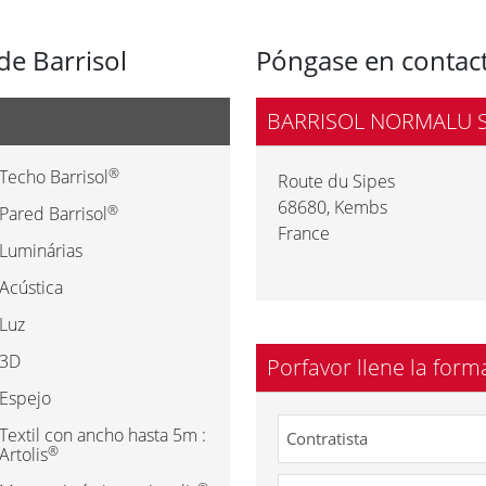
de Barrisol
Póngase en contact
BARRISOL NORMALU 
®
Techo Barrisol
Route du Sipes
68680
,
Kembs
®
Pared Barrisol
France
Luminárias
Acústica
Luz
3D
Porfavor llene la form
Espejo
Textil con ancho hasta 5m :
®
Artolis