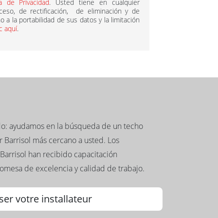
ca de Privacidad
. Usted tiene en cualquier
so, de rectificación, de eliminación y de
 a la portabilidad de sus datos y la limitación
ic aquí
.
ado: ayudamos en la búsqueda de un techo
 Barrisol más cercano a usted. Los
Barrisol han recibido capacitación
romesa de excelencia y calidad de trabajo.
ser votre installateur