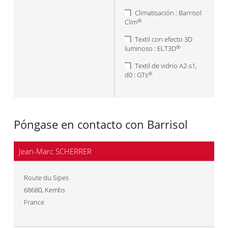
Climatisación : Barrisol
Clim
®
Textil con efecto 3D
luminoso : ELT3D
®
Textil de vidrio A2-s1,
d0 : GTs
®
Póngase en contacto con Barrisol
Jean-Marc SCHERRER
Route du Sipes
68680
,
Kembs
France