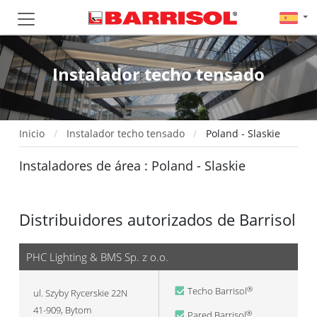
Instalador techo tensado
Inicio
Instalador techo tensado
Poland - Slaskie
Instaladores de área : Poland - Slaskie
Distribuidores autorizados de Barrisol
PHC Lighting & BMS Sp. z o.o.
Techo Barrisol
®
ul. Szyby Rycerskie 22N
41-909
,
Bytom
Pared Barrisol
®