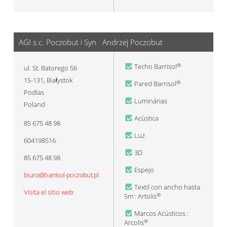
AGI s.c. Poczobut i Syn Andrzej Poczobut
Techo Barrisol
®
ul. St. Batorego 56
15-131
,
Białystok
Pared Barrisol
®
Podlas
Luminárias
Poland
Acústica
85 675 48 98
Luz
604198516
3D
85 675 48 98
Espejo
biuro@barrisol-poczobut.pl
Textil con ancho hasta
Visita el sitio web
5m : Artolis
®
Marcos Acústicos :
Arcolis
®