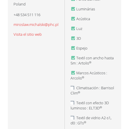
Poland
Luminárias
+48 534 511 116
Acústica
miroslaw.michalski@phc.pl
Luz
Visita el sitio web
3D
Espejo
Textil con ancho hasta
5m : Artolis
®
Marcos Acústicos :
Arcolis
®
Climatisación : Barrisol
Clim
®
Textil con efecto 3D
luminoso : ELT3D
®
Textil de vidrio A2-s1,
d0 : GTs
®