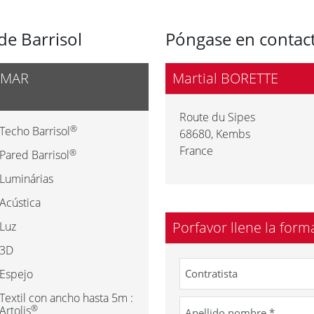
de Barrisol
Póngase en contact
IMAR
Martial BORETTE
Route du Sipes
®
Techo Barrisol
68680
,
Kembs
France
®
Pared Barrisol
Luminárias
Acústica
Porfavor llene la form
Luz
3D
Espejo
Textil con ancho hasta 5m :
®
Artolis