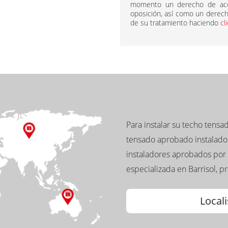
momento un derecho de acce
oposición, así como un derecho
de su tratamiento haciendo
cl
Para instalar su techo tens
tensado aprobado instalador
instaladores aprobados por 
especializada en Barrisol, p
Locali