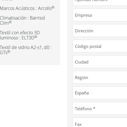
®
Marcos Acústicos : Arcolis
Climatisación : Barrisol
®
Clim
Textil con efecto 3D
®
luminoso : ELT3D
Textil de vidrio A2-s1, d0 :
®
GTs