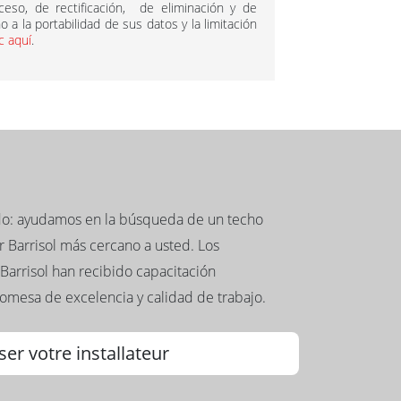
so, de rectificación, de eliminación y de
 a la portabilidad de sus datos y la limitación
ic aquí
.
ado: ayudamos en la búsqueda de un techo
 Barrisol más cercano a usted. Los
Barrisol han recibido capacitación
romesa de excelencia y calidad de trabajo.
ser votre installateur