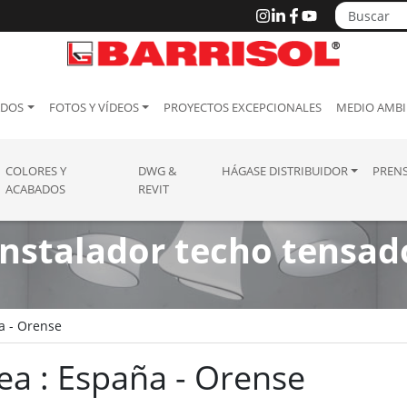
ADOS
FOTOS Y VÍDEOS
PROYECTOS EXCEPCIONALES
MEDIO AMBI
COLORES Y
DWG &
HÁGASE DISTRIBUIDOR
PREN
ACABADOS
REVIT
Instalador techo tensad
a - Orense
ea : España - Orense