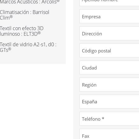
®
Marcos Acústicos : Arcolis
Climatisación : Barrisol
®
Clim
Textil con efecto 3D
®
luminoso : ELT3D
Textil de vidrio A2-s1, d0 :
®
GTs