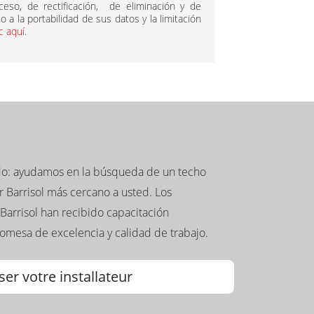
so, de rectificación, de eliminación y de
 a la portabilidad de sus datos y la limitación
ic aquí
.
ado: ayudamos en la búsqueda de un techo
 Barrisol más cercano a usted. Los
Barrisol han recibido capacitación
romesa de excelencia y calidad de trabajo.
ser votre installateur