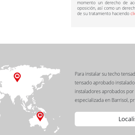
momento un derecho de acce
oposición, así como un derecho
de su tratamiento haciendo
cl
Para instalar su techo tens
tensado aprobado instalador
instaladores aprobados por 
especializada en Barrisol, p
Locali