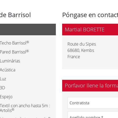
de Barrisol
Póngase en contact
Martial BORETTE
®
Techo Barrisol
Route du Sipes
68680
,
Kembs
®
Pared Barrisol
France
Luminárias
Acústica
Luz
Porfavor llene la form
3D
Espejo
Textil con ancho hasta 5m :
®
Artolis