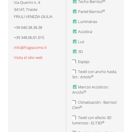
Techo Barrisol
®
Via Querini n. 4
34147
,
Trieste
Pared Barrisol
®
FRIULI VENEZIA GIULIA
Luminárias
+39 040.38.38.38
Acústica
+39 348.06.01.015
Luz
info@fragiacomo.it
3D
Visita el sitio web
Espejo
Textil con ancho hasta
5m : Artolis
®
Marcos Acústicos :
Arcolis
®
Climatisación : Barrisol
Clim
®
Textil con efecto 3D
luminoso : ELT3D
®