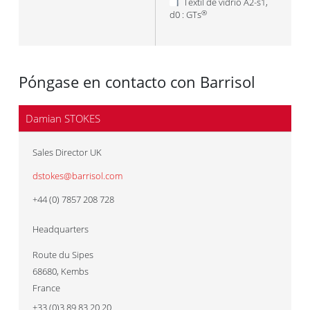
Textil de vidrio A2-s1,
d0 : GTs
®
Póngase en contacto con Barrisol
Damian STOKES
Sales Director UK
dstokes@barrisol.com
+44 (0) 7857 208 728
Headquarters
Route du Sipes
68680
,
Kembs
France
+33 (0)3 89 83 20 20