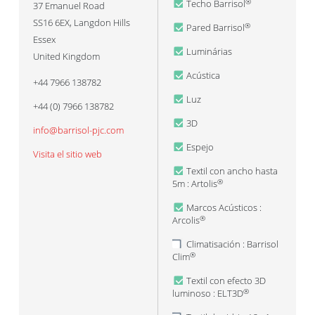
Techo Barrisol
®
37 Emanuel Road
SS16 6EX
,
Langdon Hills
Pared Barrisol
®
Essex
Luminárias
United Kingdom
Acústica
+44 7966 138782
Luz
+44 (0) 7966 138782
3D
info@barrisol-pjc.com
Espejo
Visita el sitio web
Textil con ancho hasta
5m : Artolis
®
Marcos Acústicos :
Arcolis
®
Climatisación : Barrisol
Clim
®
Textil con efecto 3D
luminoso : ELT3D
®