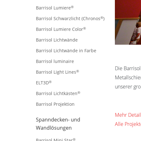
®
Barrisol Lumiere
®
Barrisol Schwarzlicht (Chronos
)
®
Barrisol Lumiere Color
Barrisol Lichtwände
Barrisol Lichtwände in Farbe
Barrisol luminaire
Die Barriso
®
Barrisol Light Lines
Metallschie
®
ELT3D
unserer gro
®
Barrisol Lichtkästen
Barrisol Projektion
Mehr Detail
Spanndecken- und
Alle Projek
Wandlösungen
®
Barrisol Mini Star