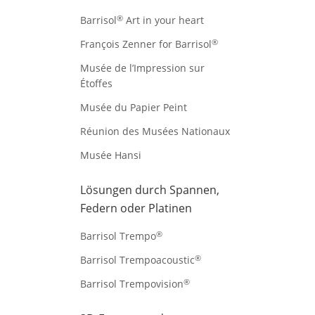
®
Barrisol
Art in your heart
®
François Zenner for Barrisol
Musée de l’Impression sur
Étoffes
Musée du Papier Peint
Réunion des Musées Nationaux
Musée Hansi
Lösungen durch Spannen,
Federn oder Platinen
®
Barrisol Trempo
®
Barrisol Trempoacoustic
®
Barrisol Trempovision