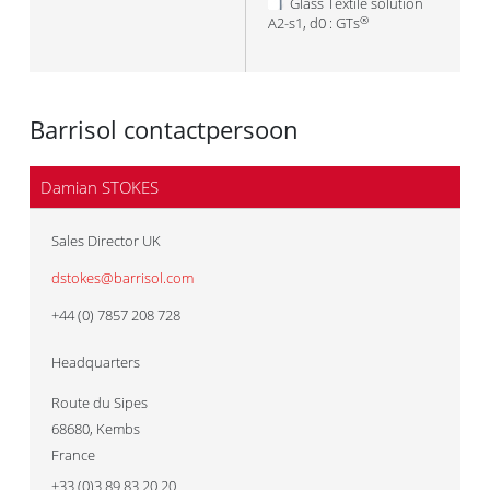
Glass Textile solution
A2-s1, d0 : GTs
®
Barrisol contactpersoon
Damian STOKES
Sales Director UK
dstokes@barrisol.com
+44 (0) 7857 208 728
Headquarters
Route du Sipes
68680
,
Kembs
France
+33 (0)3 89 83 20 20