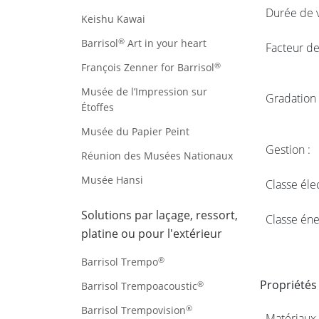
Durée de v
Keishu Kawai
®
Barrisol
Art in your heart
Facteur de
®
François Zenner for Barrisol
Musée de l’Impression sur
Gradation 
Étoffes
Musée du Papier Peint
Gestion :
Réunion des Musées Nationaux
Musée Hansi
Classe éle
Solutions par laçage, ressort,
Classe éne
platine ou pour l'extérieur
®
Barrisol Trempo
Propriété
®
Barrisol Trempoacoustic
®
Barrisol Trempovision
Matériaux