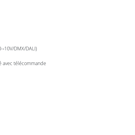
0-­‐10V/DMX/DALI)
sité avec télécommande