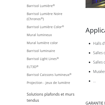
®
Barrisol Lumière
Barrisol Lumière Noire
®
(Chronos
)
®
Barrisol Lumière Color
Applic
Mural lumineux
Mural lumière color
Halls d
Barrisol luminaire
Salles 
®
Barrisol Light Lines
Salles 
®
ELT3D
Musées
®
Barrisol Caissons lumineux
...
Projection - jeux de lumière
Solutions plafonds et murs
tendus
GARANTIE 