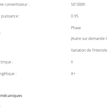
ie convertisseur :
50’ 000h
 puissance :
0.95
Phase
:
(Autre sur demande 
Variation de l’inten
ctrique :
II
rgétique :
A+
s mécaniques
: