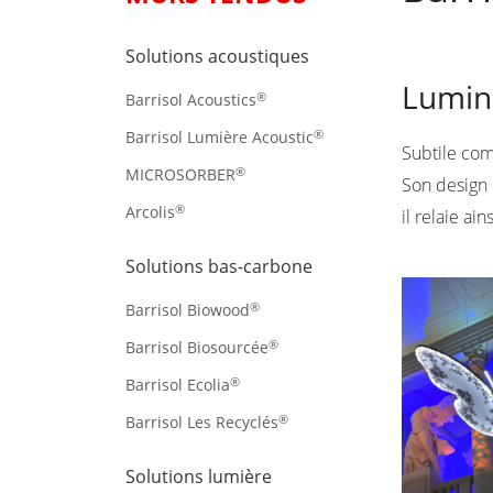
Solutions acoustiques
Lumin
®
Barrisol Acoustics
®
Barrisol Lumière Acoustic
Subtile com
®
MICROSORBER
Son design 
®
Arcolis
il relaie a
Solutions bas-carbone
®
Barrisol Biowood
®
Barrisol Biosourcée
®
Barrisol Ecolia
®
Barrisol Les Recyclés
Solutions lumière