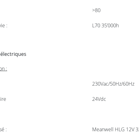
>80
ie :
L70 35’000h
 électriques
on :
230Vac/50Hz/60Hz
ire
24Vdc
sé :
Meanwell HLG 12V 