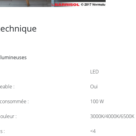
technique
 lumineuses
LED
eable :
Oui
 consommée :
100 W
ouleur :
3000K/4000K/6500K
 :
<4