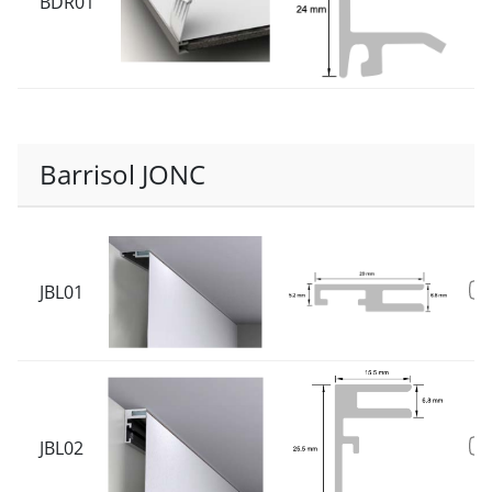
BDR01
Barrisol JONC
JBL01
JBL02