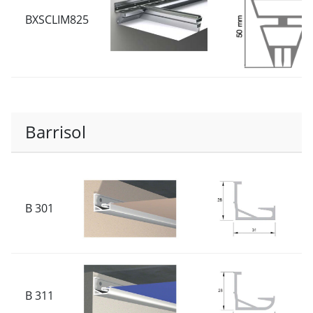
BXSCLIM825
Barrisol
B 301
B 311