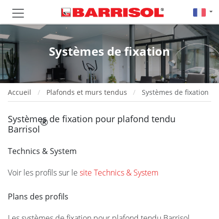
Systèmes de fixation
Accueil
Plafonds et murs tendus
Systèmes de fixation
Systèmes de fixation pour plafond tendu
®
Barrisol
Technics & System
Voir les profils sur le
site Technics & System
Plans des profils
Les systèmes de fixation pour plafond tendu Barrisol