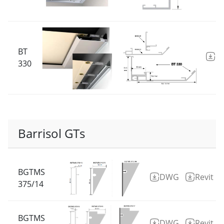
BT
D
330
Barrisol GTs
BGTMS
DWG
Revit
375/14
BGTMS
DWG
Revit