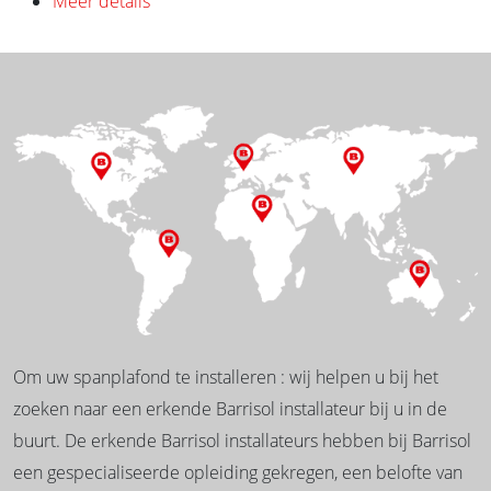
Meer details
Om uw spanplafond te installeren : wij helpen u bij het
zoeken naar een erkende Barrisol installateur bij u in de
buurt. De erkende Barrisol installateurs hebben bij Barrisol
een gespecialiseerde opleiding gekregen, een belofte van