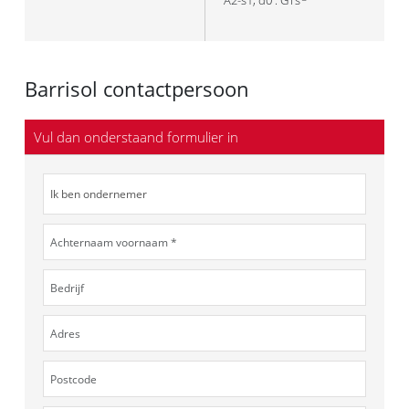
A2-s1, d0 : GTs
Barrisol contactpersoon
Vul dan onderstaand formulier in