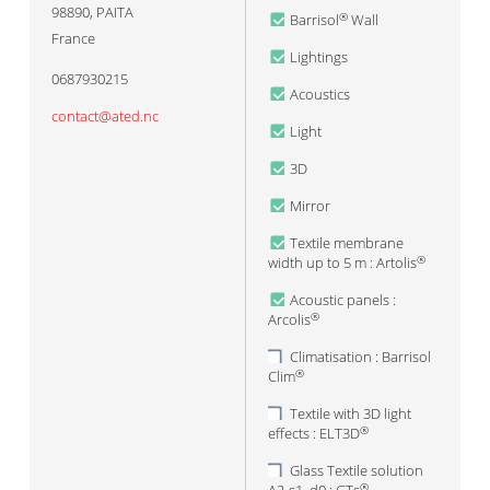
98890
,
PAITA
Barrisol
Wall
®
France
Lightings
0687930215
Acoustics
contact@ated.nc
Light
3D
Mirror
Textile membrane
width up to 5 m : Artolis
®
Acoustic panels :
Arcolis
®
Climatisation : Barrisol
Clim
®
Textile with 3D light
effects : ELT3D
®
Glass Textile solution
®