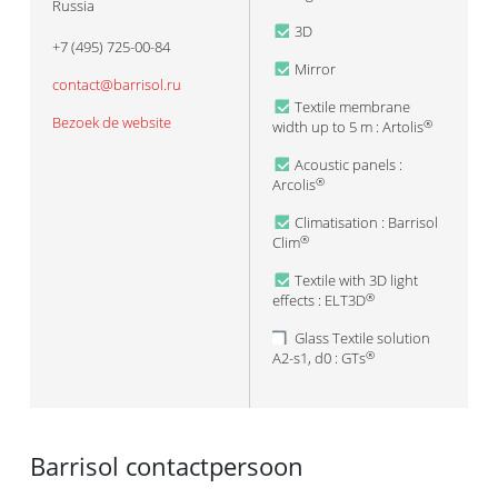
Russia
3D
+7 (495) 725-00-84
Mirror
contact@barrisol.ru
Textile membrane
Bezoek de website
width up to 5 m : Artolis
®
Acoustic panels :
Arcolis
®
Climatisation : Barrisol
Clim
®
Textile with 3D light
effects : ELT3D
®
Glass Textile solution
A2-s1, d0 : GTs
®
Barrisol contactpersoon