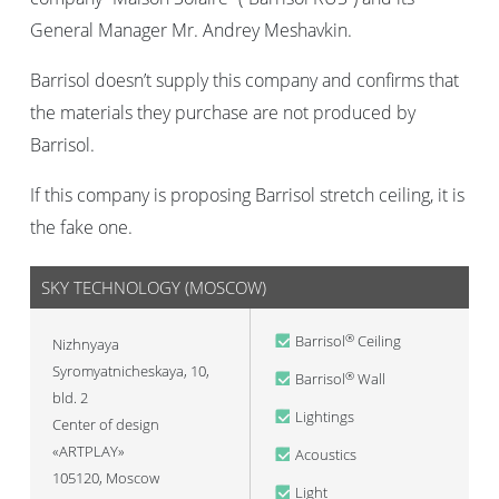
General Manager Mr. Andrey Meshavkin.
Barrisol doesn’t supply this company and confirms that
the materials they purchase are not produced by
Barrisol.
If this company is proposing Barrisol stretch ceiling, it is
the fake one.
SKY TECHNOLOGY (MOSCOW)
Barrisol
Ceiling
®
Nizhnyaya
Syromyatnicheskaya, 10,
Barrisol
Wall
®
bld. 2
Lightings
Center of design
«ARTPLAY»
Acoustics
105120
,
Moscow
Light