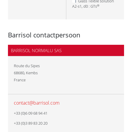
Glass Textile solution
A2-s1, d0 : GTs
®
Barrisol contactpersoon
BARRISOL NORMALU SAS
Route du Sipes
68680
,
Kembs
France
contact@barrisol.com
+33 (0)6 09 68 94 41
+33 (0)3 89 83 20 20