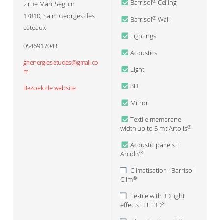
Barrisol
Ceiling
®
2 rue Marc Seguin
17810
,
Saint Georges des
Barrisol
Wall
®
côteaux
Lightings
0546917043
Acoustics
ghenergies.etudes@gmail.co
Light
m
3D
Bezoek de website
Mirror
Textile membrane
width up to 5 m : Artolis
®
Acoustic panels :
Arcolis
®
Climatisation : Barrisol
Clim
®
Textile with 3D light
effects : ELT3D
®