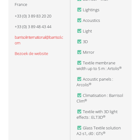
France
Lightings
+33 (0) 3 89 83 20 20
Acoustics
+33 (0) 3 89 48 43 44
Light
barrisolinternational@barrisol.c
3D
om
Mirror
Bezoek de website
Textile membrane
width up to 5 m : Artolis
®
Acoustic panels :
Arcolis
®
Climatisation : Barrisol
Clim
®
Textile with 3D light
effects : ELT3D
®
Glass Textile solution
A2-s1, d0 : GTs
®