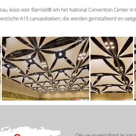
eau, koos voor Barrisol® om het National Convention Center in C
akoestische A15 canvasdoeken, die werden geïnstalleerd en vast
Om uw spanplafond te instal