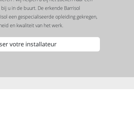
 bij u in de buurt. De erkende Barrisol
risol een gespecialiseerde opleiding gekregen,
eid en kwaliteit van het werk.
ser votre installateur