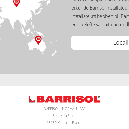
erkende Barrisol installateur
installateurs hebben bij Bar
een belofte van uitmuntendh
Locali
BARRISOL - NORMALU SAS
Route du Sipes
68680 Kembs – France