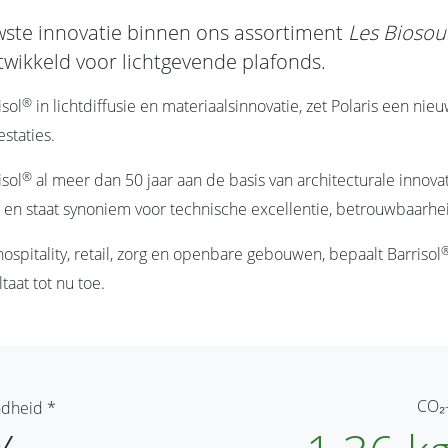
wste innovatie binnen ons assortiment
Les Biosou
twikkeld voor lichtgevende plafonds.
®
isol
in lichtdiffusie en materiaalsinnovatie, zet Polaris een n
estaties.
®
isol
al meer dan 50 jaar aan de basis van architecturale innov
 en staat synoniem voor technische excellentie, betrouwbaarhe
ospitality, retail, zorg en openbare gebouwen, bepaalt Barrisol
aat tot nu toe.
CO₂
ndheid *