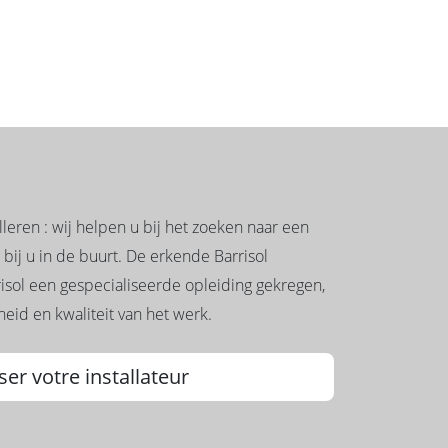
leren : wij helpen u bij het zoeken naar een
 bij u in de buurt. De erkende Barrisol
risol een gespecialiseerde opleiding gekregen,
eid en kwaliteit van het werk.
ser votre installateur