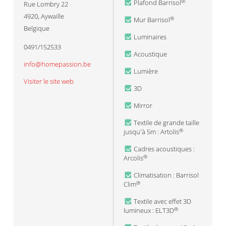
Plafond Barrisol
®
Rue Lombry 22
4920
,
Aywaille
Mur Barrisol
®
Belgique
Luminaires
0491/152533
Acoustique
info@homepassion.be
Lumière
Visiter le site web
3D
Mirror
Textile de grande taille
jusqu'à 5m : Artolis
®
Cadres acoustiques :
Arcolis
®
Climatisation : Barrisol
Clim
®
Textile avec effet 3D
lumineux : ELT3D
®