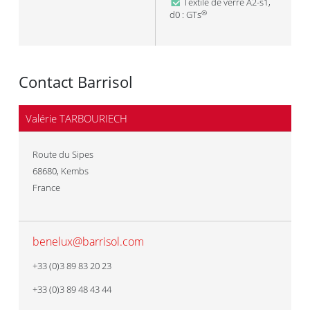
Textile de verre A2-s1,
d0 : GTs
®
Contact Barrisol
Valérie TARBOURIECH
Route du Sipes
68680
,
Kembs
France
benelux@barrisol.com
+33 (0)3 89 83 20 23
+33 (0)3 89 48 43 44