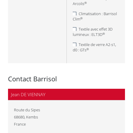
Arcolis
®
Climatisation : Barrisol
Clim
®
Textile avec effet 3D
lumineux : ELT3D
®
Textile de verre A2-s1,
d0 : GTs
®
Contact Barrisol
Jean DE VIENNAY
Route du Sipes
68680
,
Kembs
France