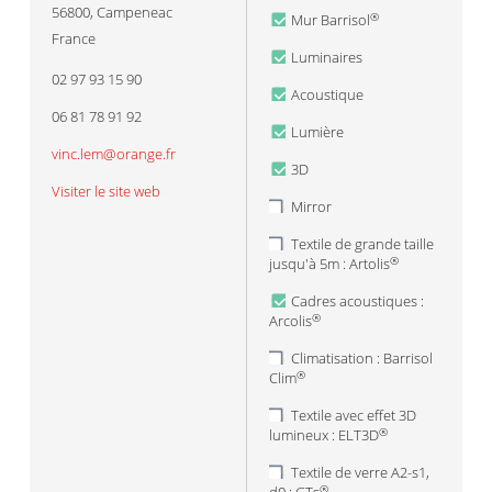
56800
,
Campeneac
Mur Barrisol
®
France
Luminaires
02 97 93 15 90
Acoustique
06 81 78 91 92
Lumière
vinc.lem@orange.fr
3D
Visiter le site web
Mirror
Textile de grande taille
jusqu'à 5m : Artolis
®
Cadres acoustiques :
Arcolis
®
Climatisation : Barrisol
Clim
®
Textile avec effet 3D
lumineux : ELT3D
®
Textile de verre A2-s1,
®