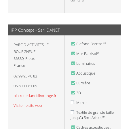
d0 : GTs
IPP Concept - Sarl DANET
Plafond Barrisol
®
PARC D ACTIVITES LE
BOURGNEUF
Mur Barrisol
®
56350
,
Rieux
Luminaires
France
Acoustique
02 99 93 40 82
Lumière
06 60 11 81 09
3D
platreriedanet@orange.fr
Mirror
Visiter le site web
Textile de grande taille
jusqu'à 5m : Artolis
®
Cadres acoustiques :