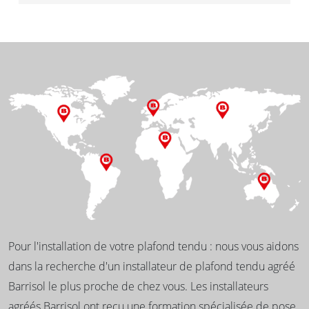
Pour l'installation de votre plafond tendu : nous vous aidons
dans la recherche d'un installateur de plafond tendu agréé
Barrisol le plus proche de chez vous. Les installateurs
agréés Barrisol ont reçu une formation spécialisée de pose