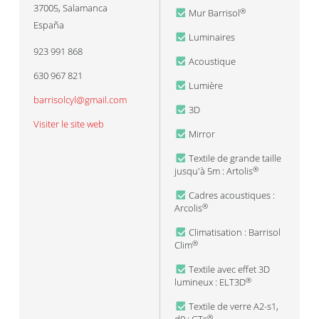
37005
,
Salamanca
Mur Barrisol
®
España
Luminaires
923 991 868
Acoustique
630 967 821
Lumière
barrisolcyl@gmail.com
3D
Visiter le site web
Mirror
Textile de grande taille
jusqu'à 5m : Artolis
®
Cadres acoustiques :
Arcolis
®
Climatisation : Barrisol
Clim
®
Textile avec effet 3D
lumineux : ELT3D
®
Textile de verre A2-s1,
®