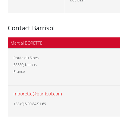
d0 : GTs
Contact Barrisol
Martial BORETTE
Route du Sipes
68680
,
Kembs
France
mborette@barrisol.com
+33 (0)6 50 84 51 69