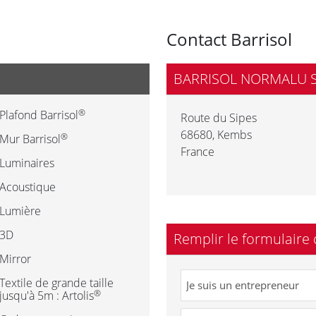
l
Contact Barrisol
BARRISOL NORMALU 
®
Plafond Barrisol
Route du Sipes
68680
,
Kembs
®
Mur Barrisol
France
Luminaires
Acoustique
Lumière
3D
Remplir le formulaire 
Mirror
Textile de grande taille
®
jusqu'à 5m : Artolis