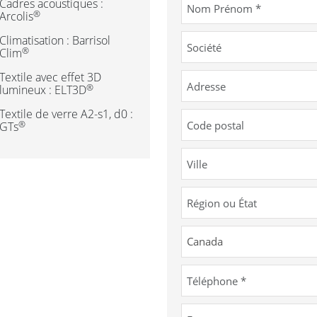
Cadres acoustiques :
®
Arcolis
Climatisation : Barrisol
®
Clim
Textile avec effet 3D
®
lumineux : ELT3D
Textile de verre A2-s1, d0 :
®
GTs