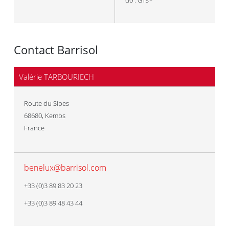
d0 : GTs
Contact Barrisol
Valérie TARBOURIECH
Route du Sipes
68680
,
Kembs
France
benelux@barrisol.com
+33 (0)3 89 83 20 23
+33 (0)3 89 48 43 44