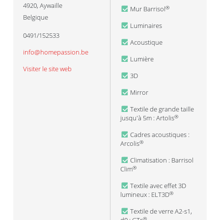
4920
,
Aywaille
Mur Barrisol
®
Belgique
Luminaires
0491/152533
Acoustique
info@homepassion.be
Lumière
Visiter le site web
3D
Mirror
Textile de grande taille
jusqu'à 5m : Artolis
®
Cadres acoustiques :
Arcolis
®
Climatisation : Barrisol
Clim
®
Textile avec effet 3D
lumineux : ELT3D
®
Textile de verre A2-s1,
®