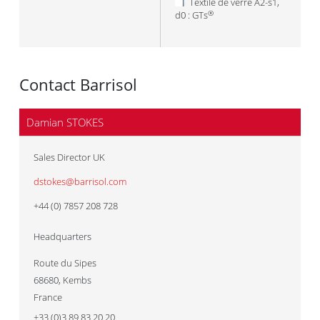
Textile de verre A2-s1,
d0 : GTs
®
Contact Barrisol
Damian STOKES
Sales Director UK
dstokes@barrisol.com
+44 (0) 7857 208 728
Headquarters
Route du Sipes
68680
,
Kembs
France
+33 (0)3 89 83 20 20