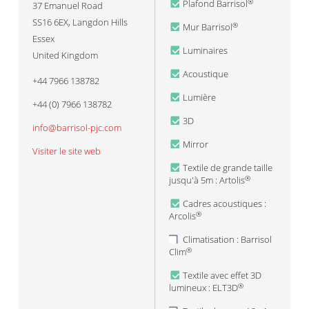
Plafond Barrisol
®
37 Emanuel Road
SS16 6EX
,
Langdon Hills
Mur Barrisol
®
Essex
Luminaires
United Kingdom
Acoustique
+44 7966 138782
Lumière
+44 (0) 7966 138782
3D
info@barrisol-pjc.com
Mirror
Visiter le site web
Textile de grande taille
jusqu'à 5m : Artolis
®
Cadres acoustiques :
Arcolis
®
Climatisation : Barrisol
Clim
®
Textile avec effet 3D
lumineux : ELT3D
®