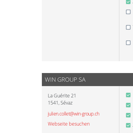
WIN GROUP SA
La Guérite 21
1541
,
Sévaz
julien.collet@win-group.ch
Webseite besuchen