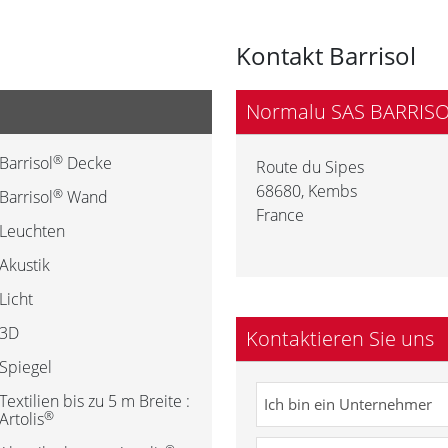
Kontakt Barrisol
Normalu SAS BARRIS
®
Barrisol
Decke
Route du Sipes
68680
,
Kembs
®
Barrisol
Wand
France
Leuchten
Akustik
Licht
3D
Kontaktieren Sie uns
Spiegel
Textilien bis zu 5 m Breite :
®
Artolis