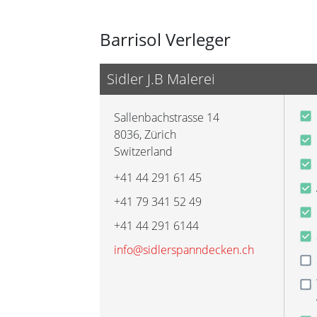
Barrisol Verleger
Sidler J.B Malerei
Sallenbachstrasse 14
8036
,
Zürich
Switzerland
+41 44 291 61 45
+41 79 341 52 49
+41 44 291 6144
info@sidlerspanndecken.ch