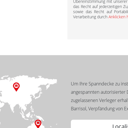
Übereinstimmung mit unsere
das Recht auf jederzeitigen Zu
sowie das Recht auf Portabil
Verarbeitung durch
Anklicken 
Um Ihre Spanndecke zu insta
angespannten autorisierter D
zugelassenen Verleger erhalt
Barrisol, Verpfändung von Ex
Locali