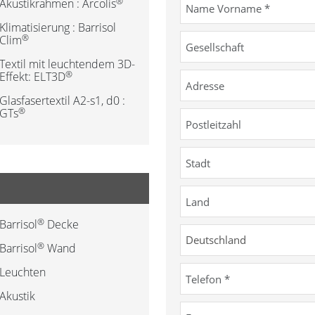
®
Akustikrahmen : Arcolis
Klimatisierung : Barrisol
®
Clim
Textil mit leuchtendem 3D-
®
Effekt: ELT3D
Glasfasertextil A2-s1, d0 :
®
GTs
®
Barrisol
Decke
®
Barrisol
Wand
Leuchten
Akustik