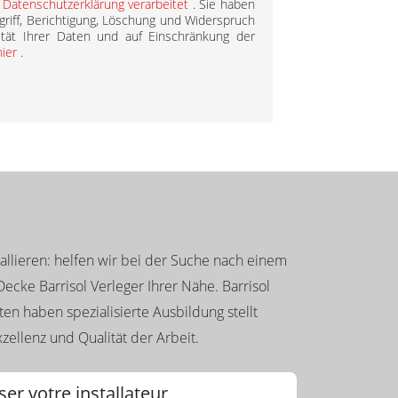
r
Datenschutzerklärung verarbeitet
. Sie haben
griff, Berichtigung, Löschung und Widerspruch
ität Ihrer Daten und auf Einschränkung der
hier
.
llieren: helfen wir bei der Suche nach einem
ecke Barrisol Verleger Ihrer Nähe. Barrisol
en haben spezialisierte Ausbildung stellt
zellenz und Qualität der Arbeit.
ser votre installateur