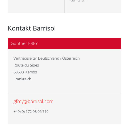
d0 : GTs
Kontakt Barrisol
Gunther FREY
Vertriebsleiter Deutschland / Österreich
Route du Sipes
68680
,
Kembs
Frankreich
gfrey@barrisol.com
+49 (0) 172 98 96 719