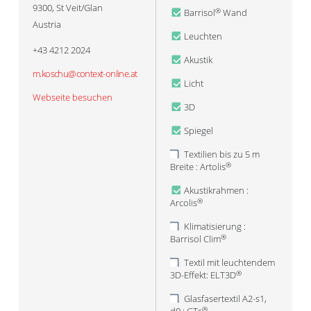
9300
,
St Veit/Glan
Barrisol
Wand
®
Austria
Leuchten
+43 4212 2024
Akustik
m.koschu@context-online.at
Licht
Webseite besuchen
3D
Spiegel
Textilien bis zu 5 m
Breite : Artolis
®
Akustikrahmen :
Arcolis
®
Klimatisierung :
Barrisol Clim
®
Textil mit leuchtendem
3D-Effekt: ELT3D
®
Glasfasertextil A2-s1,
®