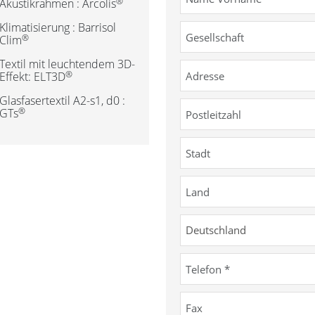
®
Akustikrahmen : Arcolis
Klimatisierung : Barrisol
®
Clim
Textil mit leuchtendem 3D-
®
Effekt: ELT3D
Glasfasertextil A2-s1, d0 :
®
GTs