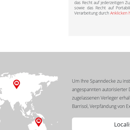
das Recht auf jederzeitigen Zu
sowie das Recht auf Portabil
Verarbeitung durch
Anklicken 
Um Ihre Spanndecke zu insta
angespannten autorisierter D
zugelassenen Verleger erhalt
Barrisol, Verpfändung von Ex
Locali