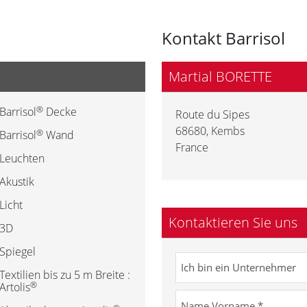
Kontakt Barrisol
Martial BORETTE
®
Barrisol
Decke
Route du Sipes
68680
,
Kembs
®
Barrisol
Wand
France
Leuchten
Akustik
Licht
Kontaktieren Sie uns
3D
Spiegel
Textilien bis zu 5 m Breite :
®
Artolis