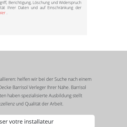
griff, Berichtigung, Löschung und Widerspruch
ität Ihrer Daten und auf Einschränkung der
hier
.
llieren: helfen wir bei der Suche nach einem
ecke Barrisol Verleger Ihrer Nähe. Barrisol
en haben spezialisierte Ausbildung stellt
zellenz und Qualität der Arbeit.
ser votre installateur